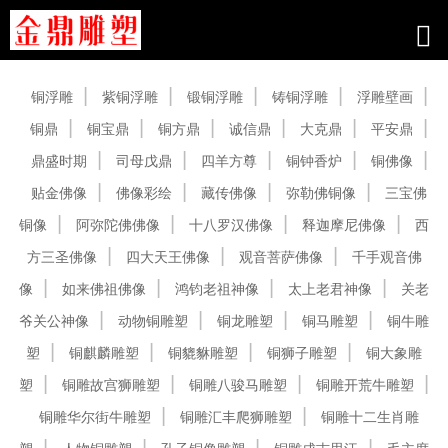
产品中心
铜浮雕
紫铜浮雕
锻铜浮雕
铸铜浮雕
浮雕壁画
铜鼎
铜宝鼎
铜方鼎
诚信鼎
大克鼎
平安鼎
鼎盛时期
司母戊鼎
四羊方尊
铜钟香炉
铜佛像
贴金佛像
佛像彩绘
藏传佛像
弥勒佛铜像
三宝佛
铜像
阿弥陀佛佛像
十八罗汉佛像
释迦摩尼佛像
西
方三圣佛像
四大天王佛像
观音菩萨佛像
千手观音佛
像
如来佛祖佛像
鸿钧老祖神像
太上老君神像
关老
爷关公神像
动物铜雕塑
铜龙雕塑
铜马雕塑
铜牛雕
塑
铜麒麟雕塑
铜貔貅雕塑
铜狮子雕塑
铜大象雕
塑
铜雕故宫狮雕塑
铜雕八骏马雕塑
铜雕开荒牛雕塑
铜雕华尔街牛雕塑
铜雕汇丰爬狮雕塑
铜雕十二生肖雕