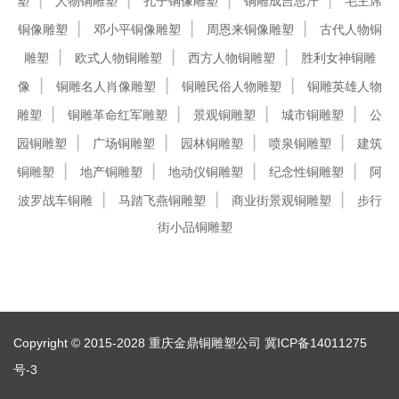
塑
人物铜雕塑
孔子铜像雕塑
铜雕成吉思汗
毛主席
铜像雕塑
邓小平铜像雕塑
周恩来铜像雕塑
古代人物铜
雕塑
欧式人物铜雕塑
西方人物铜雕塑
胜利女神铜雕
像
铜雕名人肖像雕塑
铜雕民俗人物雕塑
铜雕英雄人物
雕塑
铜雕革命红军雕塑
景观铜雕塑
城市铜雕塑
公
园铜雕塑
广场铜雕塑
园林铜雕塑
喷泉铜雕塑
建筑
铜雕塑
地产铜雕塑
地动仪铜雕塑
纪念性铜雕塑
阿
波罗战车铜雕
马踏飞燕铜雕塑
商业街景观铜雕塑
步行
街小品铜雕塑
Copyright © 2015-2028 重庆金鼎铜雕塑公司
冀ICP备14011275
号-3