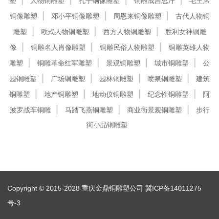
塑
人物铜雕塑
孔子铜像雕塑
铜雕成吉思汗
毛主席
铜像雕塑
邓小平铜像雕塑
周恩来铜像雕塑
古代人物铜
雕塑
欧式人物铜雕塑
西方人物铜雕塑
胜利女神铜雕
像
铜雕名人肖像雕塑
铜雕民俗人物雕塑
铜雕英雄人物
雕塑
铜雕革命红军雕塑
景观铜雕塑
城市铜雕塑
公
园铜雕塑
广场铜雕塑
园林铜雕塑
喷泉铜雕塑
建筑
铜雕塑
地产铜雕塑
地动仪铜雕塑
纪念性铜雕塑
阿
波罗战车铜雕
马踏飞燕铜雕塑
商业街景观铜雕塑
步行
街小品铜雕塑
Copyright © 2015-2028 重庆金鼎铜雕塑公司
冀ICP备14011275
号-3