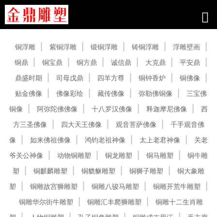
产品中心
铜浮雕
紫铜浮雕
锻铜浮雕
铸铜浮雕
浮雕壁画
铜鼎
铜宝鼎
铜方鼎
诚信鼎
大克鼎
平安鼎
鼎盛时期
司母戊鼎
四羊方尊
铜钟香炉
铜佛像
贴金佛像
佛像彩绘
藏传佛像
弥勒佛铜像
三宝佛
铜像
阿弥陀佛佛像
十八罗汉佛像
释迦摩尼佛像
西
方三圣佛像
四大天王佛像
观音菩萨佛像
千手观音佛
像
如来佛祖佛像
鸿钧老祖神像
太上老君神像
关老
爷关公神像
动物铜雕塑
铜龙雕塑
铜马雕塑
铜牛雕
塑
铜麒麟雕塑
铜貔貅雕塑
铜狮子雕塑
铜大象雕
塑
铜雕故宫狮雕塑
铜雕八骏马雕塑
铜雕开荒牛雕塑
铜雕华尔街牛雕塑
铜雕汇丰爬狮雕塑
铜雕十二生肖雕