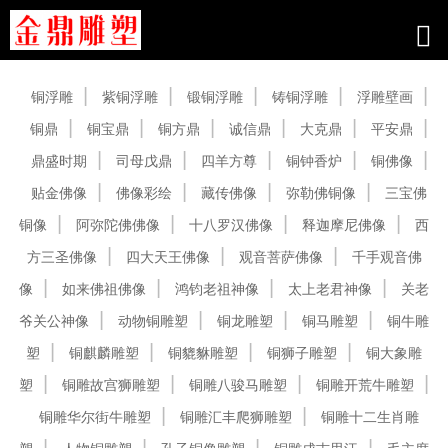
产品中心
铜浮雕
紫铜浮雕
锻铜浮雕
铸铜浮雕
浮雕壁画
铜鼎
铜宝鼎
铜方鼎
诚信鼎
大克鼎
平安鼎
鼎盛时期
司母戊鼎
四羊方尊
铜钟香炉
铜佛像
贴金佛像
佛像彩绘
藏传佛像
弥勒佛铜像
三宝佛
铜像
阿弥陀佛佛像
十八罗汉佛像
释迦摩尼佛像
西
方三圣佛像
四大天王佛像
观音菩萨佛像
千手观音佛
像
如来佛祖佛像
鸿钧老祖神像
太上老君神像
关老
爷关公神像
动物铜雕塑
铜龙雕塑
铜马雕塑
铜牛雕
塑
铜麒麟雕塑
铜貔貅雕塑
铜狮子雕塑
铜大象雕
塑
铜雕故宫狮雕塑
铜雕八骏马雕塑
铜雕开荒牛雕塑
铜雕华尔街牛雕塑
铜雕汇丰爬狮雕塑
铜雕十二生肖雕