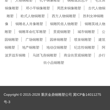
塑
人物铜雕塑
孔子铜像雕塑
铜雕成吉思汗
毛主席
铜像雕塑
邓小平铜像雕塑
周恩来铜像雕塑
古代人物铜
雕塑
欧式人物铜雕塑
西方人物铜雕塑
胜利女神铜雕
像
铜雕名人肖像雕塑
铜雕民俗人物雕塑
铜雕英雄人物
雕塑
铜雕革命红军雕塑
景观铜雕塑
城市铜雕塑
公
园铜雕塑
广场铜雕塑
园林铜雕塑
喷泉铜雕塑
建筑
铜雕塑
地产铜雕塑
地动仪铜雕塑
纪念性铜雕塑
阿
波罗战车铜雕
马踏飞燕铜雕塑
商业街景观铜雕塑
步行
街小品铜雕塑
Copyright © 2015-2028 重庆金鼎铜雕塑公司
冀ICP备14011275
号-3